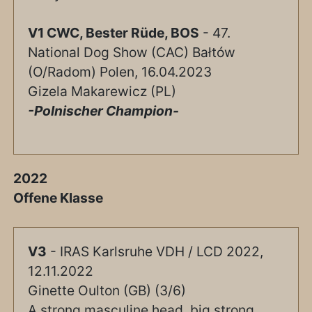
V1 CWC, Bester Rüde, BOS
- 47.
National Dog Show (CAC) Bałtów
(O/Radom) Polen, 16.04.2023
Gizela Makarewicz (PL)
-Polnischer Champion-
2022
Offene Klasse
V3
- IRAS Karlsruhe VDH / LCD 2022,
12.11.2022
Ginette Oulton (GB) (3/6)
A strong masculine head, big strong